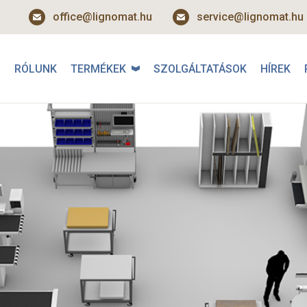
office@lignomat.hu
service@lignomat.hu
RÓLUNK
TERMÉKEK
SZOLGÁLTATÁSOK
HÍREK