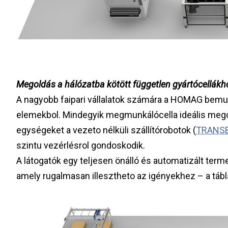
Megoldás a hálózatba kötött független gyártócellákh
A nagyobb faipari vállalatok számára a HOMAG bemu
elemekbol. Mindegyik megmunkálócella ideális mego
egységeket a vezeto nélküli szállítórobotok (
TRANS
szintu vezérlésrol gondoskodik.
A látogatók egy teljesen önálló és automatizált term
amely rugalmasan illesztheto az igényekhez – a tábl