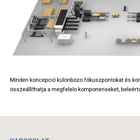
Minden koncepció különbözo fókuszpontokat és kom
összeállíthatja a megfelelo komponenseket, beleértve