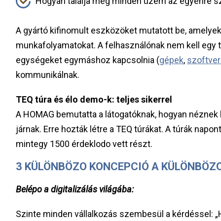
Hogyan találja meg minden üzem az egyénre sz
A gyártó kifinomult eszközöket mutatott be, amelye
munkafolyamatokat. A felhasználónak nem kell egy t
egységeket egymáshoz kapcsolnia (
gépek
,
szoftve
kommunikálnak.
TEQ túra és élo demo-k: teljes sikerrel
A HOMAG bemutatta a látogatóknak, hogyan néznek 
járnak. Erre hozták létre a TEQ túrákat. A túrák n
mintegy 1500 érdeklodo vett részt.
3 KÜLÖNBÖZO KONCEPCIÓ A KÜLÖNBÖZ
Belépo a digitalizálás világába:
Szinte minden vállalkozás szembesül a kérdéssel: „