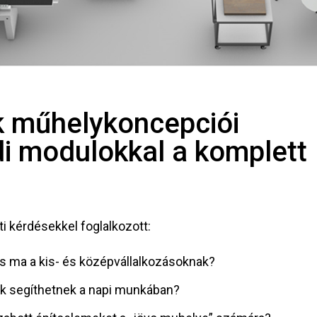
k műhelykoncepciói
di modulokkal a komplett
 kérdésekkel foglalkozott:
lás ma a kis- és középvállalkozásoknak?
iók segíthetnek a napi munkában?