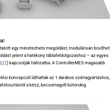
oz:
tatott egy méretezheto megoldást, modulárisan bovíthe
ldást jelent a hatékony táblafeldolgozáshoz – az egyes
BOT
) kapcsolják hálózatba. A ControllerMES magasabb
elési koncepciót láthattak az 1 darabos szériagyártáshoz,
afelosztástól a kész, becsomagolt bútorokig.