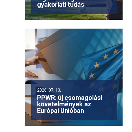
gyakorlati tudás
n
2026. 07. 13.
PPWR: új csomagolási
követelmények az
Európai Unióban