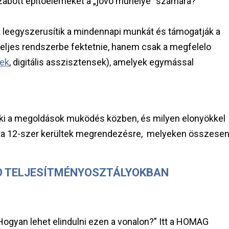
abott építoelemeket a „jövo muhelye” számára?
k leegyszerusítik a mindennapi munkát és támogatják a
eljes rendszerbe fektetnie, hanem csak a megfelelo
rek
, digitális asszisztensek), amelyek egymással
ki a megoldások muködés közben, és milyen elonyökkel
aponta 12-szer kerültek megrendezésre, melyeken összese
O TELJESÍTMÉNYOSZTÁLYOKBAN
Hogyan lehet elindulni ezen a vonalon?” Itt a HOMAG