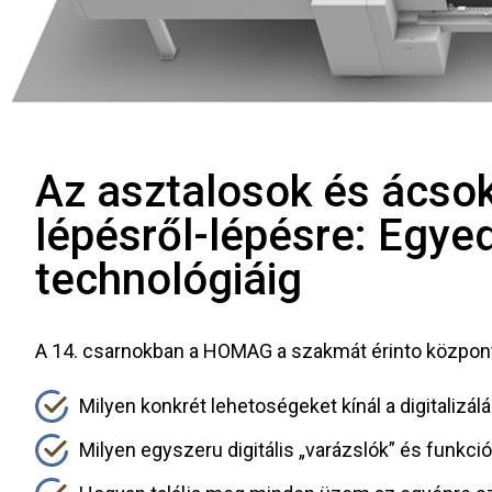
Az asztalosok és ácso
lépésről-lépésre: Egye
technológiáig
A 14. csarnokban a HOMAG a szakmát érinto központi
Milyen konkrét lehetoségeket kínál a digitalizá
Milyen egyszeru digitális „varázslók” és funkc