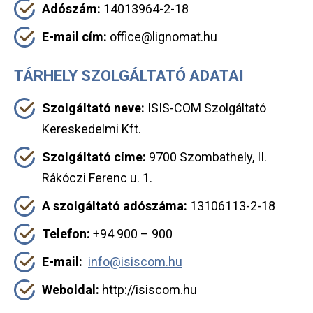
Adószám:
14013964-2-18
E-mail cím:
office@lignomat.hu
TÁRHELY SZOLGÁLTATÓ ADATAI
Szolgáltató neve:
ISIS-COM Szolgáltató
Kereskedelmi Kft.
Szolgáltató címe:
9700 Szombathely, II.
Rákóczi Ferenc u. 1.
A szolgáltató adószáma:
13106113-2-18
Telefon:
+94 900 – 900
E-mail:
info@isiscom.hu
Weboldal:
http://isiscom.hu