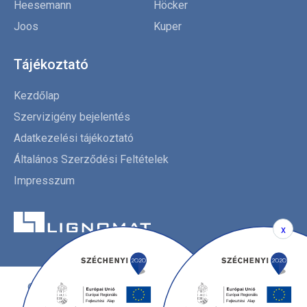
Heesemann
Höcker
Joos
Kuper
Tájékoztató
Kezdőlap
Szervizigény bejelentés
Adatkezelési tájékoztató
Általános Szerződési Feltételek
Impresszum
x
© Copyright 2026. Lignomat Kft.
Minden jog fenntartva!