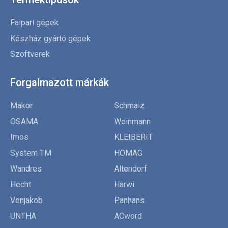
Faipari gépek
Készház gyártó gépek
Szoftverek
Forgalmazott márkák
Makor
Schmalz
OSAMA
Weinmann
Imos
KLEIBERIT
System TM
HOMAG
Wandres
Altendorf
Hecht
Harwi
Venjakob
Panhans
UNTHA
ACword