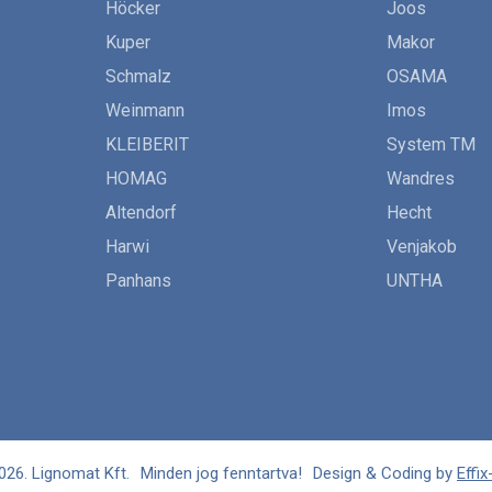
Höcker
Joos
Kuper
Makor
Schmalz
OSAMA
Weinmann
Imos
KLEIBERIT
System TM
HOMAG
Wandres
Altendorf
Hecht
Harwi
Venjakob
Panhans
UNTHA
026. Lignomat Kft.
Minden jog fenntartva!
Design & Coding by
Effix