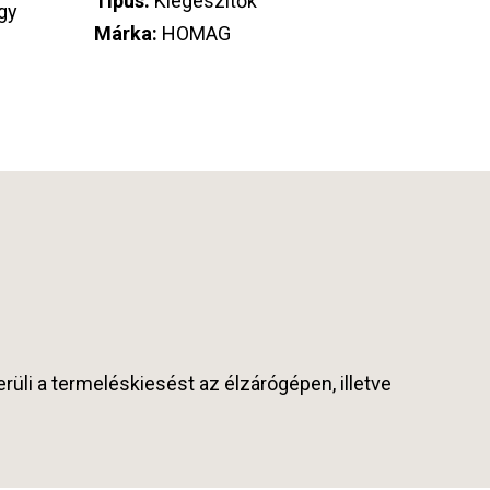
Típus:
Kiegészítők
gy
Márka:
HOMAG
üli a termeléskiesést az élzárógépen, illetve