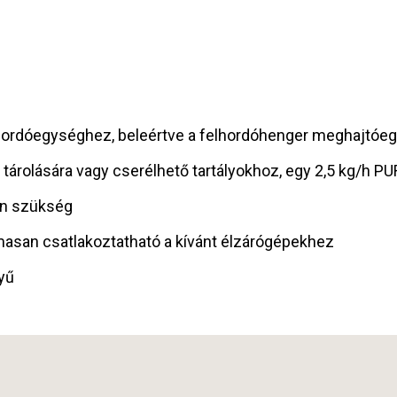
hordóegységhez, beleértve a felhordóhenger meghajtóeg
 tárolására vagy cserélhető tartályokhoz, egy 2,5 kg/h 
an szükség
masan csatlakoztatható a kívánt élzárógépekhez
yű