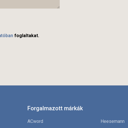
atóban
foglaltakat.
Forgalmazott márkák
ACword
Heesemann