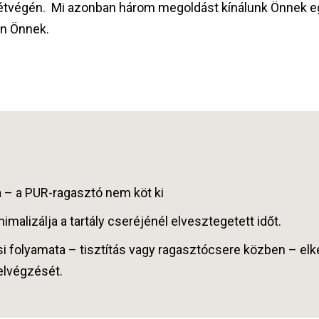
hétvégén. Mi azonban három megoldást kínálunk Önnek e
en Önnek.
s
 – a PUR-ragasztó nem köt ki
alizálja a tartály cseréjénél elvesztegetett időt.
 folyamata – tisztítás vagy ragasztócsere közben – elker
elvégzését.