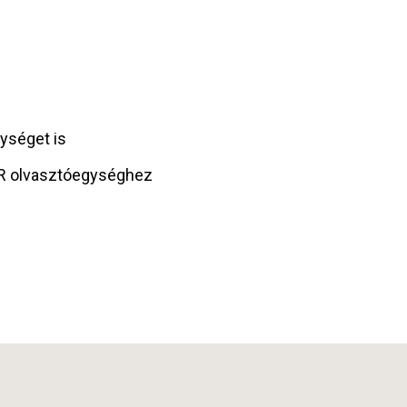
ységet is
PUR olvasztóegységhez