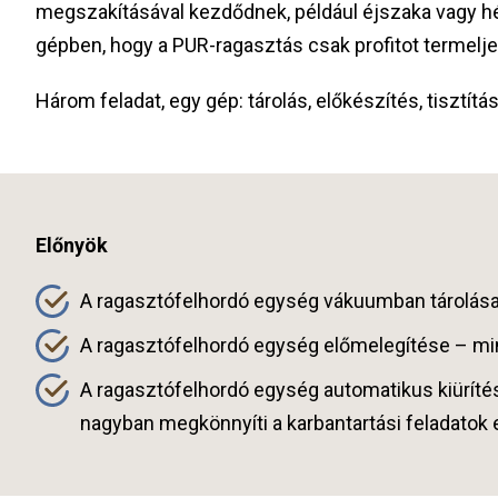
megszakításával kezdődnek, például éjszaka vagy 
gépben, hogy a PUR-ragasztás csak profitot termelj
Három feladat, egy gép: tárolás, előkészítés, tisztítá
Előnyök
A ragasztófelhordó egység vákuumban tárolása
A ragasztófelhordó egység előmelegítése – minim
A ragasztófelhordó egység automatikus kiürítési
nagyban megkönnyíti a karbantartási feladatok 