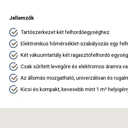
Jellemzők
Tartószerkezet két felhordóegységhez
Elektronikus hőmérséklet-szabályozás egy fel
Két vákuumtartály két ragasztófelhordó egység
Csak sűrített levegőre és elektromos áramra v
Az állomás mozgatható, univerzálisan és rugal
Kicsi és kompakt, kevesebb mint 1 m² helyigén