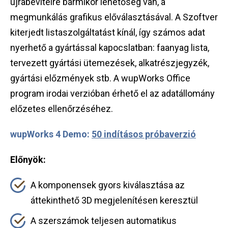
újrabevitelre bármikor lehetőség van, a
megmunkálás grafikus előválasztásával. A Szoftver
kiterjedt listaszolgáltatást kínál, így számos adat
nyerhető a gyártással kapocslatban: faanyag lista,
tervezett gyártási ütemezések, alkatrészjegyzék,
gyártási előzmények stb. A wupWorks Office
program irodai verzióban érhető el az adatállomány
előzetes ellenőrzéséhez.
wupWorks 4 Demo:
50 indításos próbaverzió
Előnyök:
A komponensek gyors kiválasztása az
áttekinthető 3D megjelenítésen keresztül
A szerszámok teljesen automatikus