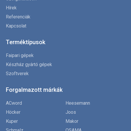
Hírek
Referenciák
Kapcsolat
Terméktípusok
Faipari gépek
Készház gyártó gépek
Szoftverek
Forgalmazott márkák
ACword
Heesemann
Höcker
Joos
Kuper
Makor
Schmalz
OSAMA