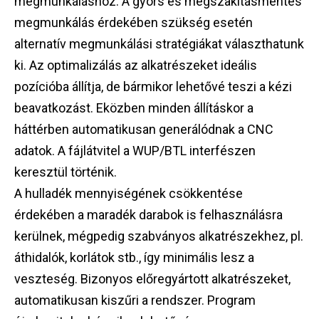
megmunkáláshoz. A gyors és megszakításmentes
megmunkálás érdekében szükség esetén
alternatív megmunkálási stratégiákat választhatunk
ki. Az optimalizálás az alkatrészeket ideális
pozícióba állítja, de bármikor lehetővé teszi a kézi
beavatkozást. Eközben minden állításkor a
háttérben automatikusan generálódnak a CNC
adatok. A fájlátvitel a WUP/BTL interfészen
keresztül történik.
A hulladék mennyiségének csökkentése
érdekében a maradék darabok is felhasználásra
kerülnek, mégpedig szabványos alkatrészekhez, pl.
áthidalók, korlátok stb., így minimális lesz a
veszteség. Bizonyos előregyártott alkatrészeket,
automatikusan kiszűri a rendszer. Program