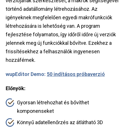
verziójának szerkesztését, a makrók segítségével
történő adatállomány létrehozásához. Az
igényeknek megfelelően egyedi makrófunkciók
létrehozására is lehetőség van. A program
fejlesztése folyamatos, így időről időre új verziók
jelennek meg új funkciókkal bővítve. Ezekhez a
frissítésekhez a felhasználók ingyenesen
hozzáférnek.
wupEditor Demo:
50 indításos próbaverzió
Előnyök:
Gyorsan létrehozhat és bővíthet
komponenseket
Könnyű adatellenőrzés az átlátható 3D