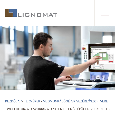
KEZDŐLAP
-
TERMÉKEK
-
MEGMUNKÁLÓGÉPEK VEZÉRLŐSZOFTVEREI
-
WUPEDITOR/WUPWORKS/WUPCLIENT – FA ÉS ÉPÜLETSZERKEZETEK