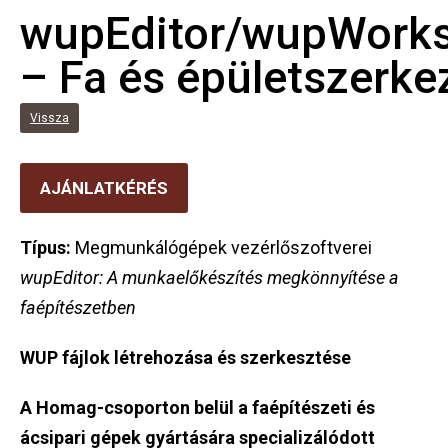
wupEditor/wupWorks
– Fa és épületszerke
Vissza
AJÁNLATKÉRÉS
Típus:
Megmunkálógépek vezérlőszoftverei
wupEditor: A munkaelőkészítés megkönnyítése a
faépítészetben
WUP fájlok létrehozása és szerkesztése
A Homag-csoporton belül a faépítészeti és
ácsipari gépek gyártására specializálódott