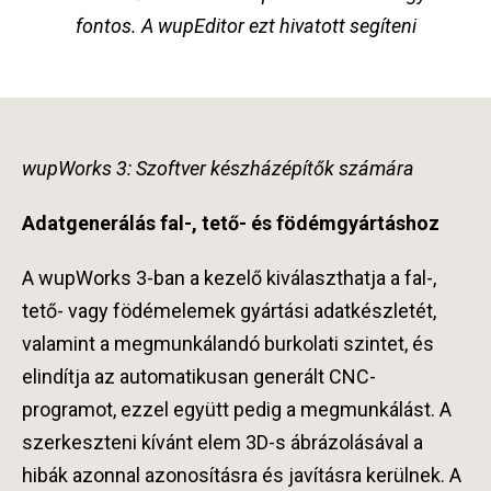
fontos. A wupEditor ezt hivatott segíteni
wupWorks 3: Szoftver készházépítők számára
Adatgenerálás fal-, tető- és födémgyártáshoz
A wupWorks 3-ban a kezelő kiválaszthatja a fal-,
tető- vagy födémelemek gyártási adatkészletét,
valamint a megmunkálandó burkolati szintet, és
elindítja az automatikusan generált CNC-
programot, ezzel együtt pedig a megmunkálást. A
szerkeszteni kívánt elem 3D-s ábrázolásával a
hibák azonnal azonosításra és javításra kerülnek. A