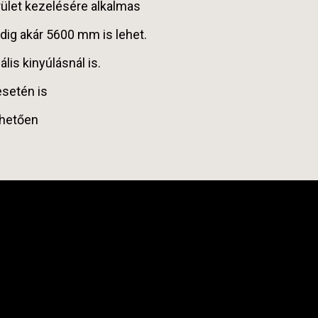
ület kezelésére alkalmas
dig akár 5600 mm is lehet.
is kinyúlásnál is.
esetén is
nhetően