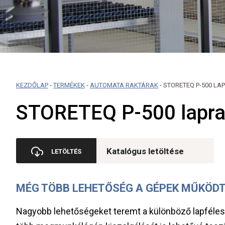
KEZDŐLAP
-
TERMÉKEK
-
AUTOMATA RAKTÁRAK
-
STORETEQ P-500 LA
STORETEQ P-500 lapra
Katalógus letöltése
MÉG TÖBB LEHETŐSÉG A GÉPEK MŰKÖD
Nagyobb lehetőségeket teremt a különböző lapféles