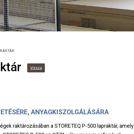
PRAKTÁR
ktár
Vissza
TETÉSÉRE, ANYAGKISZOLGÁLÁSÁRA
égek raktározásában a STORETEQ P-500 lapraktár, amely