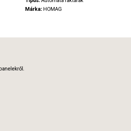
Típus:
Automata raktárak
Márka:
HOMAG
panelekről.