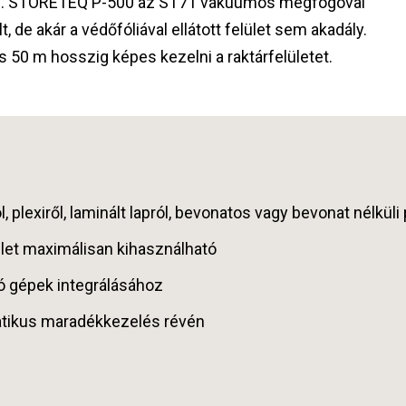
szi. STORETEQ P-500 az ST71 vákuumos megfogóval
t, de akár a védőfóliával ellátott felület sem akadály.
s 50 m hosszig képes kezelni a raktárfelületet.
lexiről, laminált lapról, bevonatos vagy bevonat nélküli 
ület maximálisan kihasználható
ó gépek integrálásához
atikus maradékkezelés révén