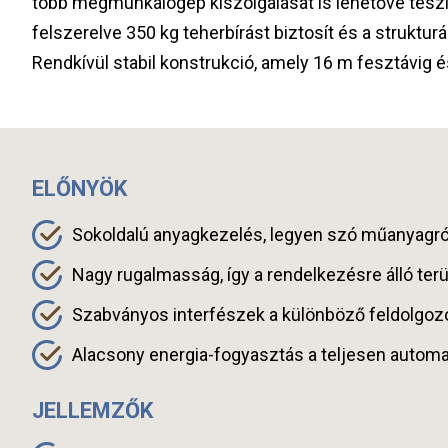
több megmunkálógép kiszolgálását is lehetővé te
felszerelve 350 kg teherbírást biztosít és a strukturál
Rendkívül stabil konstrukció, amely 16 m fesztávig é
ELŐNYÖK
Sokoldalú anyagkezelés, legyen szó műanyagról, p
Nagy rugalmasság, így a rendelkezésre álló ter
Szabványos interfészek a különböző feldolgoz
Alacsony energia-fogyasztás a teljesen autom
JELLEMZŐK