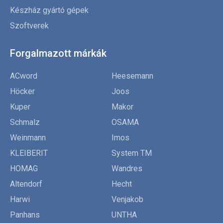
Készház gyártó gépek
Szoftverek
Forgalmazott márkák
ACword
Heesemann
Höcker
Joos
Kuper
Makor
Schmalz
OSAMA
Weinmann
Imos
KLEIBERIT
System TM
HOMAG
Wandres
Altendorf
Hecht
Harwi
Venjakob
Panhans
UNTHA