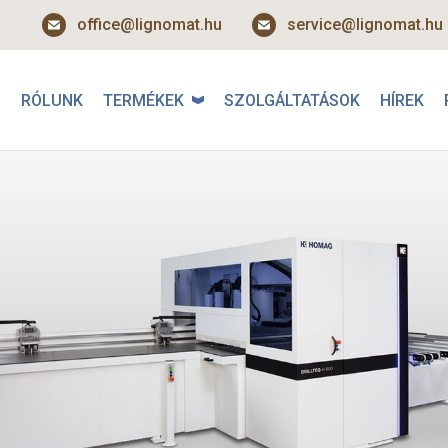
office@lignomat.hu
service@lignomat.hu
RÓLUNK
TERMÉKEK
SZOLGÁLTATÁSOK
HÍREK