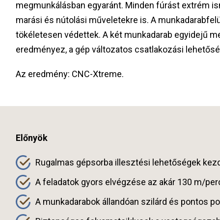
megmunkálásban egyaránt. Minden fúrást extrém ism
marási és nútolási műveletekre is. A munkadarabfel
tökéletesen védettek. A két munkadarab egyidejű 
eredményez, a gép változatos csatlakozási lehetőség
Az eredmény: CNC-Xtreme.
Előnyök
Rugalmas gépsorba illesztési lehetőségek kezdv
A feladatok gyors elvégzése az akár 130 m/pe
A munkadarabok állandóan szilárd és pontos p