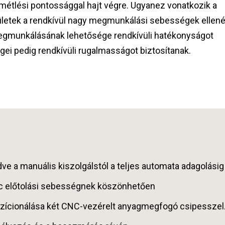
étlési pontossággal hajt végre. Ugyanez vonatkozik a
ületek a rendkívül nagy megmunkálási sebességek ellené
megmunkálásának lehetősége rendkívüli hatékonyságot
ei pedig rendkívüli rugalmasságot biztosítanak.
e a manuális kiszolgálstól a teljes automata adagolásig
rc előtolási sebességnek köszönhetően
ozícionálása két CNC-vezérelt anyagmegfogó csipesszel