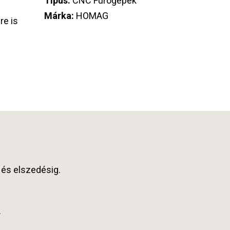
Típus:
CNC Fúrógépek
Márka:
HOMAG
re is
 és elszedésig.
.