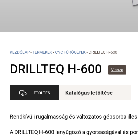
KEZDŐLAP
-
TERMÉKEK
-
CNC FÚRÓGÉPEK
-
DRILLTEQ H-600
DRILLTEQ H-600
Vissza
Katalógus letöltése
Rendkívüli rugalmasság és változatos gépsorba ille
A DRILLTEQ H-600 lenyűgöző a gyorsaságával és po