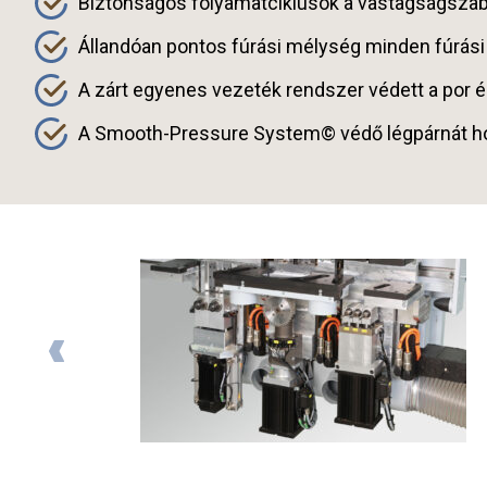
Biztonságos folyamatciklusok a vastagságsza
Állandóan pontos fúrási mélység minden fúrási
A zárt egyenes vezeték rendszer védett a por é
A Smooth-Pressure System© védő légpárnát hoz