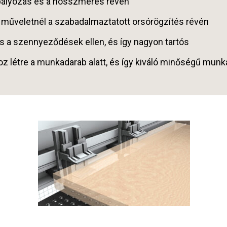
bályozás és a hosszmérés révén
 műveletnél a szabadalmaztatott orsórögzítés révén
s a szennyeződések ellen, és így nagyon tartós
 létre a munkadarab alatt, és így kiváló minőségű munk