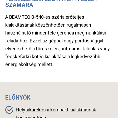
SZÁMÁRA
A BEAMTEQ B-540-es széria erőteljes
kialakításának köszönhetően rugalmasan
használható mindenféle gerenda megmunkálási
feladathoz. Ezzel az géppel nagy pontossággal
elvégezhető a fűrészelés, nútmarás, falcolás vagy
fecskefarkú kötés kialakítása a legkedvezőbb
energiaköltség mellett.
ELŐNYÖK
Helytakarékos a kompakt kialakításnak
köszönhetően