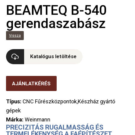
BEAMTEQ B-540
gerendaszabász
Vissza
Katalógus letöltése
AJÁNLATKÉRÉS
Típus:
CNC Fűrészközpontok,Készház gyártó
gépek
Márka:
Weinmann
PRECIZITÁS RUGALMASSÁG ÉS
TERMELÉKENYSÉG A FAÉPÍTÉSZET