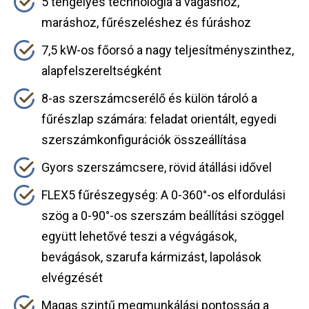
5 tengelyes technológia a vágáshoz,
maráshoz, fűrészeléshez és fúráshoz
7,5 kW-os főorsó a nagy teljesítményszinthez,
alapfelszereltségként
8-as szerszámcserélő és külön tároló a
fűrészlap számára: feladat orientált, egyedi
szerszámkonfigurációk összeállítása
Gyors szerszámcsere, rövid átállási idővel
FLEX5 fűrészegység: A 0-360°-os elfordulási
szög a 0-90°-os szerszám beállítási szöggel
együtt lehetővé teszi a végvágások,
bevágások, szarufa kármizást, lapolások
elvégzését
Magas szintű megmunkálási pontosság a