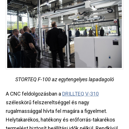
STORTEQ F-100 az egytengelyes lapadagoló
A CNC feldolgozásban a
DRILLTEQ V-310
széleskörű felszereltséggel és nagy
rugalmassággal hívta fel magára a figyelmet.
Helytakarékos, hatékony és erőforrás-takarékos
termelést biztosít beállítási idők nélkül. Rendkívül