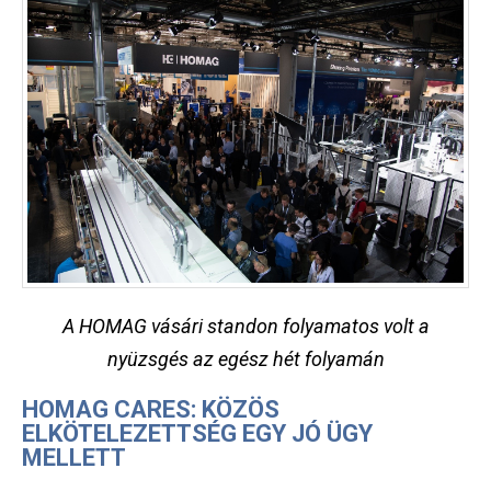
A HOMAG vásári standon folyamatos volt a
nyüzsgés az egész hét folyamán
HOMAG CARES: KÖZÖS
ELKÖTELEZETTSÉG EGY JÓ ÜGY
MELLETT