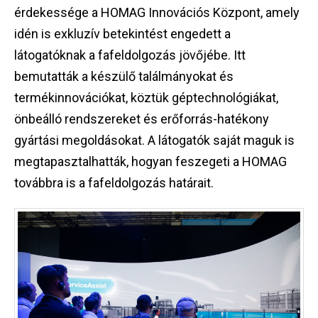
érdekessége a HOMAG Innovációs Központ, amely
idén is exkluzív betekintést engedett a
látogatóknak a fafeldolgozás jövőjébe. Itt
bemutatták a készülő találmányokat és
termékinnovációkat, köztük géptechnológiákat,
önbeálló rendszereket és erőforrás-hatékony
gyártási megoldásokat. A látogatók saját maguk is
megtapasztalhatták, hogyan feszegeti a HOMAG
továbbra is a fafeldolgozás határait.