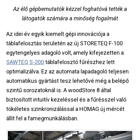
Az élő gépbemutatók kézzel foghatóvá tették a
látogatók számára a minőség fogalmát
Az idei év egyik kiemelt gépi innovációja a
táblafelosztás területén az új STORETEQ F-100
egytengelyes adagoló volt, amely kifejezetten a
SAWTEQ S-200
táblafelosztó fűrészhez lett
optimalizálva. Ez az automata lapadagoló teljesen
automatikus gyártást tesz lehetővé még a belépő
szintű sorozatoknál is. A woodStore 8 által
biztosított intuitív kezeléssel és a fűrésszel való
tökéletes szinkronizálással a HOMAG új mércét
állít fel a famegmunkálásban.