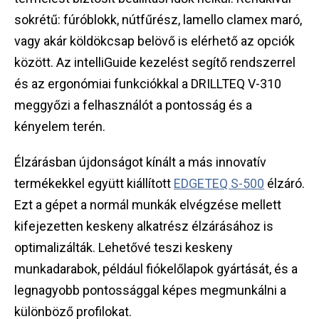
sokrétű: fúróblokk, nútfűrész, lamello clamex maró,
vagy akár köldökcsap belövő is elérhető az opciók
között. Az intelliGuide kezelést segítő rendszerrel
és az ergonómiai funkciókkal a DRILLTEQ V-310
meggyőzi a felhasználót a pontosság és a
kényelem terén.
Élzárásban újdonságot kínált a más innovatív
termékekkel együtt kiállított
EDGETEQ S-500
élzáró.
Ezt a gépet a normál munkák elvégzése mellett
kifejezetten keskeny alkatrész élzárásához is
optimalizálták. Lehetővé teszi keskeny
munkadarabok, például fiókelőlapok gyártását, és a
legnagyobb pontossággal képes megmunkálni a
különböző profilokat.