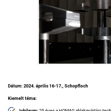
Dátum: 2024. április 16-17., Schopfloch
Kiemelt téma:
Jubileum:
25 éves a HOMAG ablakgyártási techn