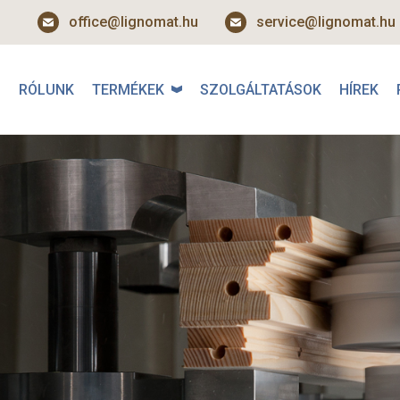
office@lignomat.hu
service@lignomat.hu
RÓLUNK
TERMÉKEK
SZOLGÁLTATÁSOK
HÍREK