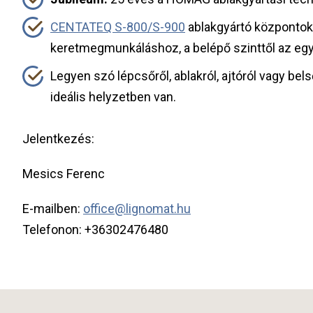
CENTATEQ S-800/S-900
ablakgyártó központok 
keretmegmunkáláshoz, a belépő szinttől az eg
Legyen szó lépcsőről, ablakról, ajtóról vagy
ideális helyzetben van.
Jelentkezés:
Mesics Ferenc
E-mailben:
office@lignomat.hu
Telefonon: +36302476480