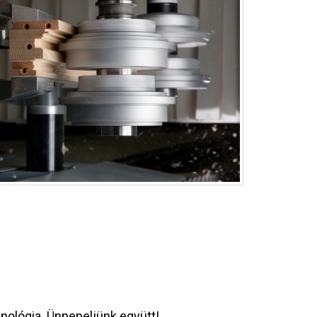
ológia. Ünnepeljünk együtt!