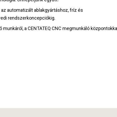
az automatizált ablakgyártáshoz, fríz és
yedi rendszerkoncepciókig.
 belső munkáról, a CENTATEQ CNC megmunkáló központokka