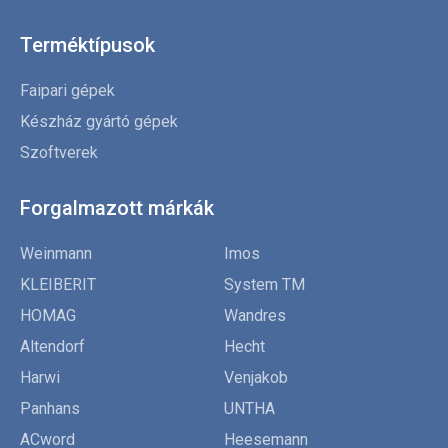
Terméktípusok
Faipari gépek
Készház gyártó gépek
Szoftverek
Forgalmazott márkák
Weinmann
Imos
KLEIBERIT
System TM
HOMAG
Wandres
Altendorf
Hecht
Harwi
Venjakob
Panhans
UNTHA
ACword
Heesemann