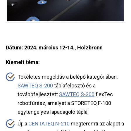
Dátum: 2024. március 12-14., Holzbronn
Kiemelt téma:
Tökéletes megoldás a belépő kategóriában:
SAWTEQ S-200
táblafelosztó és a
továbbfejlesztett
SAWTEQ S-300
flexTec
robotfűrész, amelyet a STORETEQ F-100
egytengelyes lapadagoló táplál
Új: a
CENTATEQ N-210
megteremti az alapot a