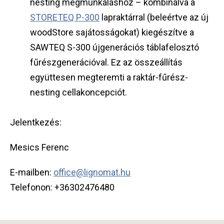
nesting megmunkáláshoz – kombinálva a
STORETEQ P-300
lapraktárral (beleértve az új
woodStore sajátosságokat) kiegészítve a
SAWTEQ S-300 újgenerációs táblafelosztó
fűrészgenerációval. Ez az összeállítás
együttesen megteremti a raktár-fűrész-
nesting cellakoncepciót.
Jelentkezés:
Mesics Ferenc
E-mailben:
office@lignomat.hu
Telefonon: +36302476480