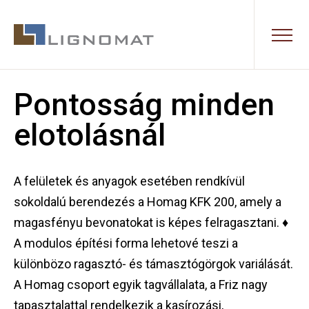
Pontosság minden
elotolásnál
A felületek és anyagok esetében rendkívül
sokoldalú berendezés a Homag KFK 200, amely a
magasfényu bevonatokat is képes felragasztani. ♦
A modulos építési forma lehetové teszi a
különbözo ragasztó- és támasztógörgok variálását.
A Homag csoport egyik tagvállalata, a Friz nagy
tapasztalattal rendelkezik a kasírozási,