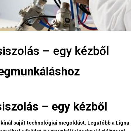
siszolás – egy kézből
megmunkáláshoz
siszolás – egy kézből
kínál saját technológiai megoldást. Legutóbb a Ligna