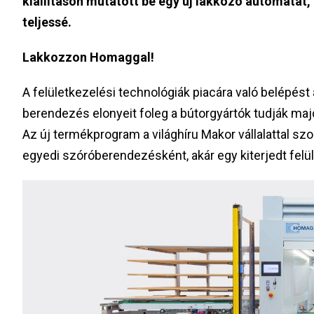
kiállításon mutatott be egy új lakkozó automatát,
teljessé.
Lakkozzon Homaggal!
A felületkezelési technológiák piacára való belépést
berendezés elonyeit foleg a bútorgyártók tudják majd
Az új termékprogram a világhíru Makor vállalattal sz
egyedi szóróberendezésként, akár egy kiterjedt felül