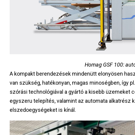
Homag GSF 100: aut
A kompakt berendezések mindenütt elonyösen használ
van szükség, hatékonyan, magas minoségben, így pl. 
szórási technológiával a gyártó a kisebb üzemeket cé
egyszeru telepítés, valamint az automata alkatrész
elszedoegységeket is kínál.