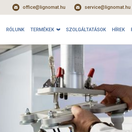
office@lignomat.hu
service@lignomat.hu
RÓLUNK
TERMÉKEK
SZOLGÁLTATÁSOK
HÍREK