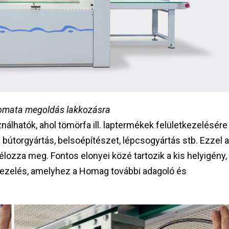
omata megoldás lakkozásra
hatók, ahol tömörfa ill. laptermékek felületkezelésére
bútorgyártás, belsoépítészet, lépcsogyártás stb. Ezzel a
lozza meg. Fontos elonyei közé tartozik a kis helyigény,
 kezelés, amelyhez a Homag további adagoló és