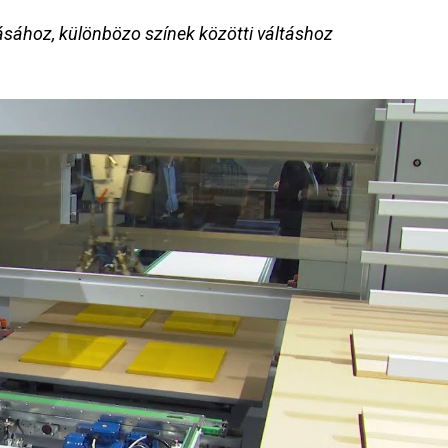
zásához, különbözo színek közötti váltáshoz