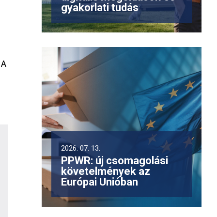
gyakorlati tudás
 A
2026. 07. 13.
PPWR: új csomagolási
követelmények az
Európai Unióban