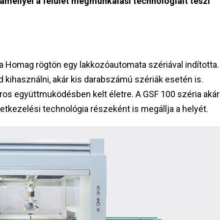
 amellyel a felület megmunkálási technológiáit teszi
 a Homag rögtön egy lakkozóautomata szériával indította.
 kihasználni, akár kis darabszámú szériák esetén is.
oros együttmuködésben kelt életre. A GSF 100 széria akár
etkezelési technológia részeként is megállja a helyét.