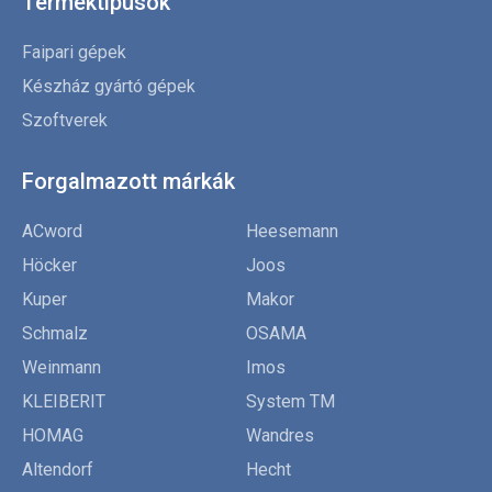
Terméktípusok
Faipari gépek
Készház gyártó gépek
Szoftverek
Forgalmazott márkák
ACword
Heesemann
Höcker
Joos
Kuper
Makor
Schmalz
OSAMA
Weinmann
Imos
KLEIBERIT
System TM
HOMAG
Wandres
Altendorf
Hecht