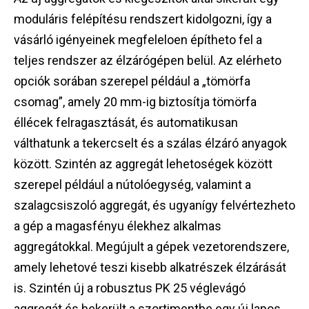
moduláris felépítésu rendszert kidolgozni, így a
vásárló igényeinek megfeleloen építheto fel a
teljes rendszer az élzárógépen belül. Az elérheto
opciók sorában szerepel például a „tömörfa
csomag”, amely 20 mm-ig biztosítja tömörfa
éllécek felragasztását, és automatikusan
válthatunk a tekercselt és a szálas élzáró anyagok
között. Szintén az aggregát lehetoségek között
szerepel például a nútolóegység, valamint a
szalagcsiszoló aggregát, és ugyanígy felvértezheto
a gép a magasfényu élekhez alkalmas
aggregátokkal. Megújult a gépek vezetorendszere,
amely lehetové teszi kisebb alkatrészek élzárását
is. Szintén új a robusztus PK 25 véglevágó
aggregát és bekerült a szortimentbe egy új lapos