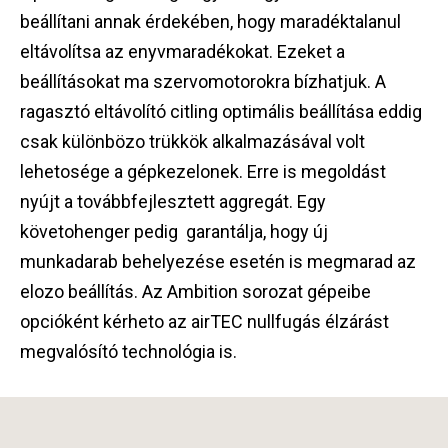
beállítani annak érdekében, hogy maradéktalanul
eltávolítsa az enyvmaradékokat. Ezeket a
beállításokat ma szervomotorokra bízhatjuk. A
ragasztó eltávolító citling optimális beállítása eddig
csak különbözo trükkök alkalmazásával volt
lehetosége a gépkezelonek. Erre is megoldást
nyújt a továbbfejlesztett aggregát. Egy
követohenger pedig garantálja, hogy új
munkadarab behelyezése esetén is megmarad az
elozo beállítás. Az Ambition sorozat gépeibe
opcióként kérheto az airTEC nullfugás élzárást
megvalósító technológia is.