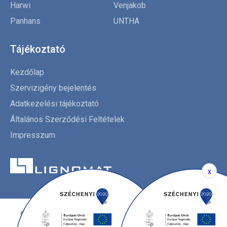
Harwi
Venjakob
Panhans
UNTHA
Tájékoztató
Kezdőlap
Szervizigény bejelentés
Adatkezelési tájékoztató
Általános Szerződési Feltételek
Impresszum
x
© Copyright 2026. Lignomat Kft.
Minden jog fenntartva!