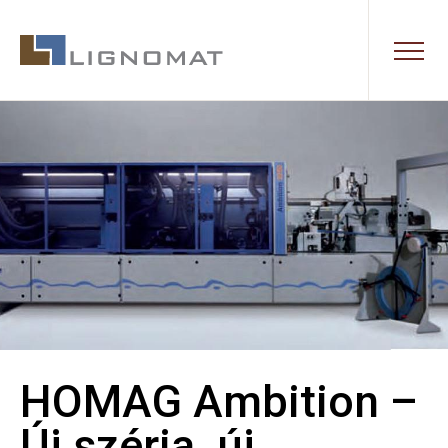
HOMAG Ambition –
Új széria, új