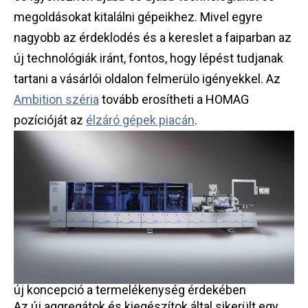
megoldásokat kitalálni gépeikhez. Mivel egyre
nagyobb az érdeklodés és a kereslet a faiparban az
új technológiák iránt, fontos, hogy lépést tudjanak
tartani a vásárlói oldalon felmerülo igényekkel. Az
Ambition széria
tovább erosítheti a HOMAG
pozícióját az
élzáró gépek piacán
.
új koncepció a termelékenység érdekében
Az új aggregátok és kiegészítok által sikerült egy