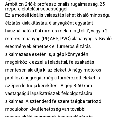
Ambition 2484: professzionális rugalmasság, 25
m/perc elotolási sebességgel
Ez a modell ideális választás lehet kiváló minoségu
élzárás kialakítására. élanyagként egyaránt
használható a 0,4 mm-es melamin „fólia”, vagy a 2
mm-es muanyag (PP, ABS, PVC) alapanyag is. Kiváló
eredmények érhetoek el furnéros élzárás
alkalmazása esetén is, a gép könnyedén
megbirkózik ezzel a feladattal, felszakadás
mentesen alakítja ki az éleket. A négy motoros
profilozó aggregát még a furnérozott éleket is
szépen le tudja kerekíteni. A gép 8-60 mm
vastagságú lapalkatrészek feldolgozására
alkalmas. A sztenderd felszereltségbe tartozó
modulokon kívül lehetoség van további
megmunkáló aggregátok beszerelésére is.