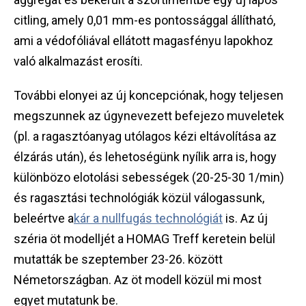
citling, amely 0,01 mm-es pontossággal állítható,
ami a védofóliával ellátott magasfényu lapokhoz
való alkalmazást erosíti.
További elonyei az új koncepciónak, hogy teljesen
megszunnek az úgynevezett befejezo muveletek
(pl. a ragasztóanyag utólagos kézi eltávolítása az
élzárás után), és lehetoségünk nyílik arra is, hogy
különbözo elotolási sebességek (20-25-30 1/min)
és ragasztási technológiák közül válogassunk,
beleértve a
kár a nullfugás technológiát
is. Az új
széria öt modelljét a HOMAG Treff keretein belül
mutatták be szeptember 23-26. között
Németországban. Az öt modell közül mi most
egyet mutatunk be.