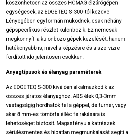
köszönhetoen az összes HOMAG élzárógépen
egységesek, az EDGETEQ S-300-tól kezdve.
Lényegében egyformán muködnek, csak néhány
gépspecifikus részlet különbözik. Ez nemcsak
megkönnyíti a különbözo gépek kezelését, hanem
hatékonyabb is, mivel a képzésre és a szervizre
fordított ido jelentosen csökken.
Anyagtípusok és élanyag paraméterek
Az EDGETEQ S-300 kiválóan alkalmazkodik az
összes járatos élanyaghoz. ABS élek 0,3-3mm
vastagságig hordhatók fel a géppel, de furnér, vagy
akár 8 mm-es tömörfa élléc felrakására is
lehetoséget biztosít. Magasfényu alkatrészek
sérülésmentes és hibátlan megmunkálását segíti a