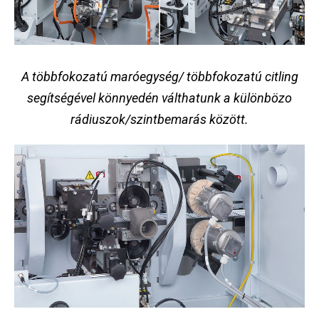
A többfokozatú maróegység/ többfokozatú citling
segítségével könnyedén válthatunk a különbözo
rádiuszok/szintbemarás között.