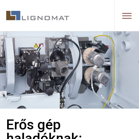
Erős gép
haladóknak: