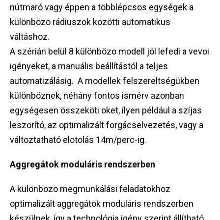
nútmaró vagy éppen a többlépcsos egységek a
különbözo rádiuszok közötti automatikus
váltáshoz.
A szérián belül 8 különbözo modell jól lefedi a vevoi
igényeket, a manuális beállítástól a teljes
automatizálásig. A modellek felszereltségükben
különböznek, néhány fontos ismérv azonban
egységesen összeköti oket, ilyen például a szíjas
leszorító, az optimalizált forgácselvezetés, vagy a
változtatható elotolás 14m/perc-ig.
Aggregátok moduláris rendszerben
A különbözo megmunkálási feladatokhoz
optimalizált aggregátok moduláris rendszerben
készülnek, így a technológia igény szerint állítható