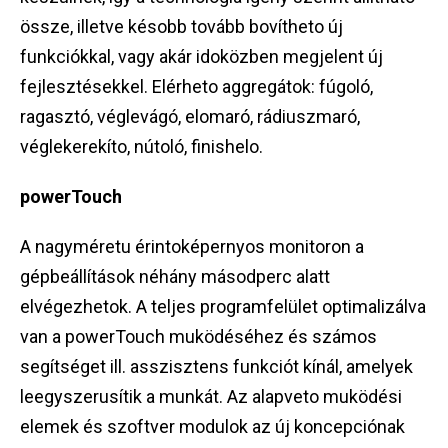
össze, illetve késobb tovább bovítheto új
funkciókkal, vagy akár idoközben megjelent új
fejlesztésekkel. Elérheto aggregátok: fúgoló,
ragasztó, véglevágó, elomaró, rádiuszmaró,
véglekerekíto, nútoló, finishelo.
powerTouch
A nagyméretu érintoképernyos monitoron a
gépbeállítások néhány másodperc alatt
elvégezhetok. A teljes programfelület optimalizálva
van a powerTouch muködéséhez és számos
segítséget ill. asszisztens funkciót kínál, amelyek
leegyszerusítik a munkát. Az alapveto muködési
elemek és szoftver modulok az új koncepciónak