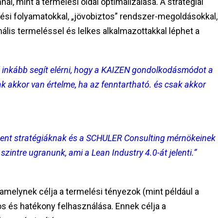
nál, mint a termelési oldal optimalizálása. A stratégiai
i folyamatokkal, „jövobiztos” rendszer-megoldásokkal,
imális termeléssel és lelkes alkalmazottakkal léphet a
l inkább segít elérni, hogy a KAIZEN gondolkodásmódot a
 akkor van értelme, ha az fenntartható. és csak akkor
ent stratégiáknak és a SCHULER Consulting mérnökeinek
intre ugranunk, ami a Lean Industry 4.0-át jelenti.”
r, amelynek célja a termelési tényezok (mint például a
 és hatékony felhasználása. Ennek célja a