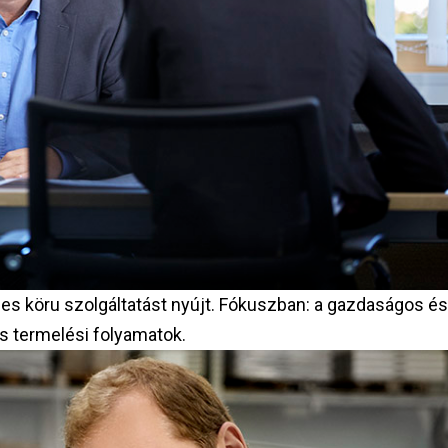
s köru szolgáltatást nyújt. Fókuszban: a gazdaságos és
s termelési folyamatok.