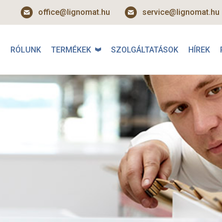
office@lignomat.hu
service@lignomat.hu
RÓLUNK
TERMÉKEK
SZOLGÁLTATÁSOK
HÍREK