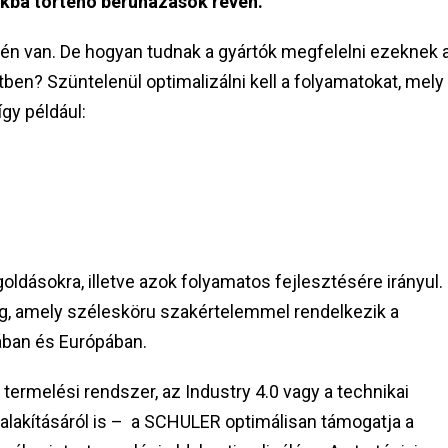
ákba történo beruházások révén.
pén van. De hogyan tudnak a gyártók megfelelni ezeknek 
ben? Szüntelenül optimalizálni kell a folyamatokat, mely
gy például:
dásokra, illetve azok folyamatos fejlesztésére irányul.
ng, amely szélesköru szakértelemmel rendelkezik a
ában és Európában.
termelési rendszer, az Industry 4.0 vagy a technikai
a alakításáról is – a SCHULER optimálisan támogatja a