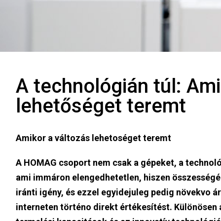
A technológián túl: Ami
lehetőséget teremt
Amikor a változás lehetoséget teremt
A HOMAG csoport nem csak a gépeket, a technológ
ami immáron elengedhetetlen, hiszen összességéb
iránti igény, és ezzel egyidejuleg pedig növekvo á
interneten történo direkt értékesítést. Különösen 