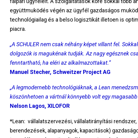
faipari ügyfeleit. A szolgáltatások köre sokkal több an
együttmuködés végén az ügyfél gazdaságos muködés
technológiailag és a belso logisztikát illetoen is opt
piacra.
„A SCHULER nem csak néhány képet villant fel. Sokka
dolgozók is magukénak tudják. Az nagy egésznek csak
fenntartható, ha eléri az alkalmazottakat.”
Manuel Stecher, Schweitzer Project AG
„A legmodernebb technológiáknak, a Lean menedzsm
köszönhetoen a vártnál könnyebb volt egy magasabb sz
Nelson Lagos, XILOFOR
*Lean: vállalatszervezési, vállalatirányítási rendsze
berendezések, alapanyagok, kapacitások) gazdaságos