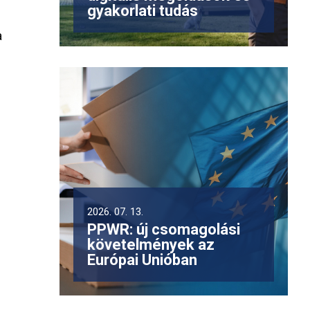
gyakorlati tudás
a
2026. 07. 13.
PPWR: új csomagolási
követelmények az
Európai Unióban