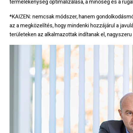
termelékenység optimalizálása, a minoség és a ruga
*KAIZEN: nemcsak módszer, hanem gondolkodásmód, 
az a megközelítés, hogy mindenki hozzájárul a javul
területeken az alkalmazottak indítanak el, nagysze