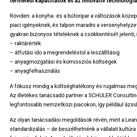
termelési kapacitások és az innovatív technológi
Röviden: a konyha- és a bútoripar a változások köze
piaci igényeknek, és talpon maradni a versenyhelyzet
gyakran bizonyos tételeknek a csökkentését jelenti, í
– raktárérték
– átfutási ido a megrendeléstol a leszállításig
– anyagmozgatási és komissziós költségek
– anyagfelhasználás
A fókusz mindig a költséghatékony és rugalmas megol
Az illetékes tanácsadó partner a SCHULER Consulti
legfontosabb nemzetközi piacokon, így például ázsi
Az olyan tanácsadási megoldások révén, mint a Lean 
standardizálás – de beszélhetnénk a vállalati kultúr