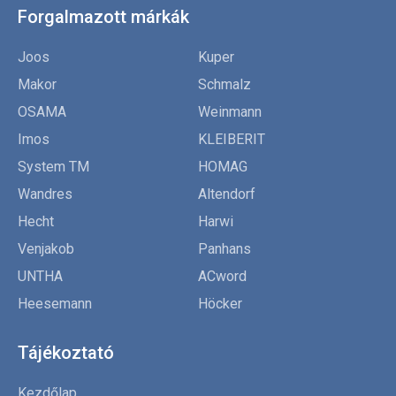
Forgalmazott márkák
Joos
Kuper
Makor
Schmalz
OSAMA
Weinmann
Imos
KLEIBERIT
System TM
HOMAG
Wandres
Altendorf
Hecht
Harwi
Venjakob
Panhans
UNTHA
ACword
Heesemann
Höcker
Tájékoztató
Kezdőlap