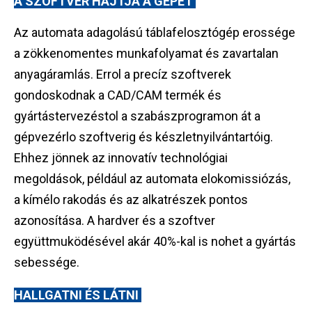
A SZOFTVER HAJTJA A GÉPET
Az automata adagolású táblafelosztógép erossége
a zökkenomentes munkafolyamat és zavartalan
anyagáramlás. Errol a precíz szoftverek
gondoskodnak a CAD/CAM termék és
gyártástervezéstol a szabászprogramon át a
gépvezérlo szoftverig és készletnyilvántartóig.
Ehhez jönnek az innovatív technológiai
megoldások, például az automata elokomissiózás,
a kímélo rakodás és az alkatrészek pontos
azonosítása. A hardver és a szoftver
együttmuködésével akár 40%-kal is nohet a gyártás
sebessége.
HALLGATNI ÉS LÁTNI