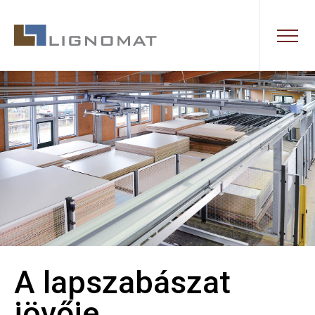
A lapszabászat
jövője