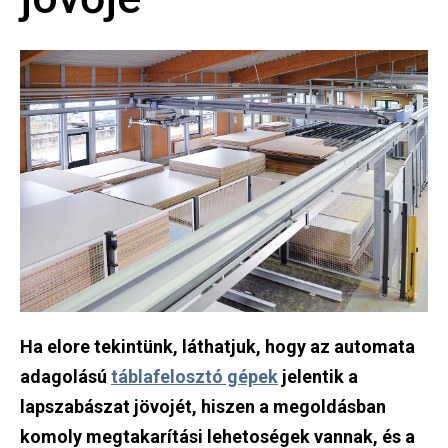
H
a e
lore tekintünk, láthatjuk, hogy az automata
adagolású
táblafelosztó gépek
jelentik a
lapszabászat jövojét, hiszen a megoldásban
komoly megtakarítási lehetoségek vannak, és a