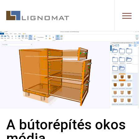
A bútorépítés okos
módja