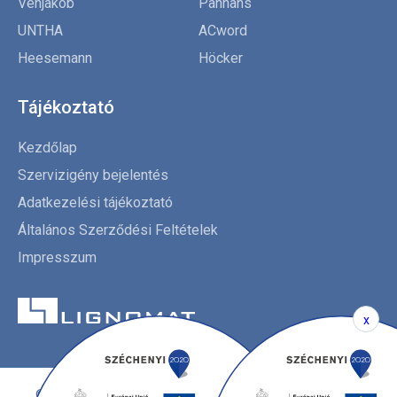
Venjakob
Panhans
UNTHA
ACword
Heesemann
Höcker
Tájékoztató
Kezdőlap
Szervizigény bejelentés
Adatkezelési tájékoztató
Általános Szerződési Feltételek
Impresszum
x
© Copyright 2026. Lignomat Kft.
Minden jog fenntartva!