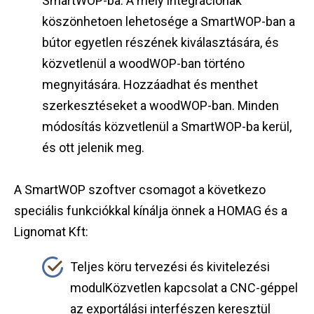
SmartWOP-ba: A mély integrációnak
köszönhetoen lehetosége a SmartWOP-ban a
bútor egyetlen részének kiválasztására, és
közvetlenül a woodWOP-ban történo
megnyitására. Hozzáadhat és menthet
szerkesztéseket a woodWOP-ban. Minden
módosítás közvetlenül a SmartWOP-ba kerül,
és ott jelenik meg.
A SmartWOP szoftver csomagot a következo
speciális funkciókkal kínálja önnek a HOMAG és a
Lignomat Kft:
​Teljes köru tervezési és kivitelezési
modulKözvetlen kapcsolat a CNC-géppel
az exportálási interfészen keresztül