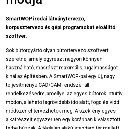
SmartWOP irodai látványtervezo,
korpusztervezo és gépi programokat eloállító
szoftver.
Sok bútorgyártó olyan bútortervezo szoftvert
szeretne, amely egyrészt nagyon könnyen
használható, másrészt maximális rugalmasságot
kínál az építésben. A SmartWOP-pal egy új, nagy
teljesítményu CAD/CAM rendszer áll
rendelkezésedre, amellyel az egyes bútorok intuitív
módon, a leheto legrövidebb ido alatt, fogd és vidd
módszerrel tervezhetok meg. A szekrény egyes
alkatrészeit egyszeruen egy korábban kiválasztott
térbe húzzák. A téglalap alakú standard tér mellett