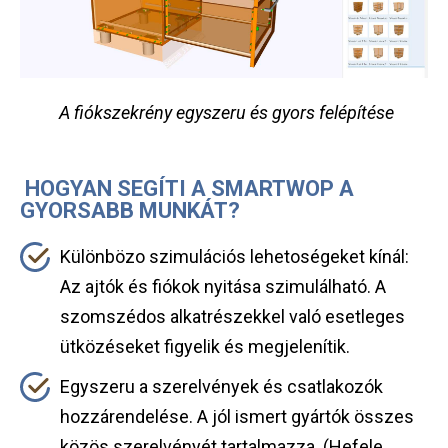
A fiókszekrény egyszeru és gyors felépítése
HOGYAN SEGÍTI A SMARTWOP A
GYORSABB MUNKÁT?
Különbözo szimulációs lehetoségeket kínál:
Az ajtók és fiókok nyitása szimulálható. A
szomszédos alkatrészekkel való esetleges
ütközéseket figyelik és megjelenítik.
Egyszeru a szerelvények és csatlakozók
hozzárendelése. A jól ismert gyártók összes
közös szerelvényét tartalmazza. (Hefele