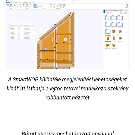
A SmartWOP különféle megjelenítési lehetoségeket
kínál: Itt láthatja a lejtos tetovel rendelkezo szekrény
robbantott nézetét
Bútortervezés meghatározott anyaggal